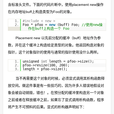
含标准头文件。下面的代码片断中，使用placement new操作
在内存地址buff上构造类型为Foo的对象。
1.
#include < new >
2.
Foo * pfoo =
new
(buff) Foo;
//使用new操
作在buff上构造一个 Foo
Placement new 以先前分配的缓冲（buff）地址作为参
数，并在这个缓冲上构造给定类型的对象。他返回构造对象的
指针，这个对象指针的使用与通常的指针使用没什么两样。
1.
unsigned
int
length = pfoo->size();
2.
pfoo->resize(100, 200);
3.
length = pfoo->size();
当不再需要这个对象的时候，必须显式调用其析构函数释
放空间。做这件事是有一些技巧的，因为许多人错误地假设对
象会被自动销毁，错也！。在预分配的缓冲里构造另一个对象
之前或者在释放缓冲之前，如果忘了显式调用析构函数，程序
将产生不可预料的后果。显式的析构器声明如下：