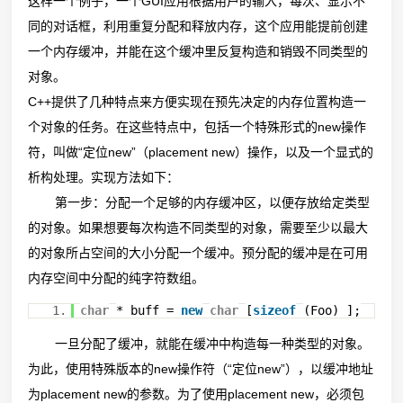
这样一个例子，一个GUI应用根据用户的输入，每次、显示不
同的对话框，利用重复分配和释放内存，这个应用能提前创建
一个内存缓冲，并能在这个缓冲里反复构造和销毁不同类型的
对象。
C++提供了几种特点来方便实现在预先决定的内存位置构造一
个对象的任务。在这些特点中，包括一个特殊形式的new操作
符，叫做“定位new”（placement new）操作，以及一个显式的
析构处理。实现方法如下：
第一步：分配一个足够的内存缓冲区，以便存放给定类型
的对象。如果想要每次构造不同类型的对象，需要至少以最大
的对象所占空间的大小分配一个缓冲。预分配的缓冲是在可用
内存空间中分配的纯字符数组。
1.
char
* buff =
new
char
[
sizeof
(Foo) ];
一旦分配了缓冲，就能在缓冲中构造每一种类型的对象。
为此，使用特殊版本的new操作符（“定位new”），以缓冲地址
为placement new的参数。为了使用placement new，必须包