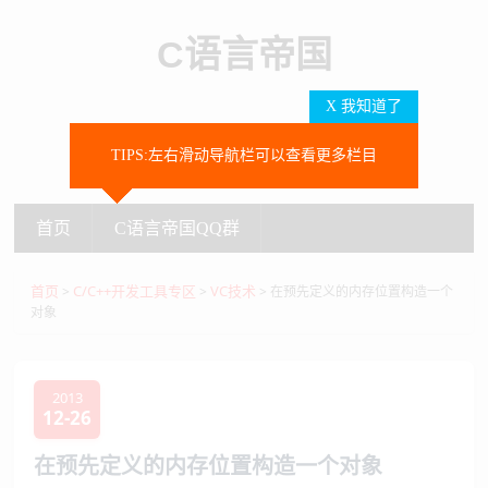
C语言帝国
X 我知道了
TIPS:左右滑动导航栏可以查看更多栏目
SEARCH
首页
C语言帝国QQ群
首页
C语言帝国QQ群
首页
C/C++开发工具专区
VC技术
>
>
> 在预先定义的内存位置构造一个
对象
2013
12-26
在预先定义的内存位置构造一个对象