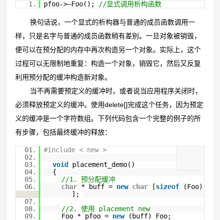
1.
pfoo->~Foo();
//显式调用析构函数
换句话说，一个显式的析构器与普通的成员函数调用一
样，只是名字与普通的成员函数稍有差别。一旦对象被销毁，
便可以在预分配的内存中再次构造另一个对象。实际上，这个
过程可以无限制地重复：构造一个对象，销毁它，然后又反复
利用预分配的缓冲构造新对象。
当不再需要预定义的缓冲时，或者说当应用程序关闭时，
必须释放预定义的缓冲。使用delete[]完成这个任务，因为预定
义的缓冲是一个字符数组。下列代码包含一个完整的例子的所
有步骤，包括最终缓冲的释放：
01.
#include < new >
02.
03.
void
placement_demo()
04.
{
05.
//1. 预分配缓冲
06.
char
* buff =
new
char
[
sizeof
(Foo)
];
07.
08.
//2. 使用 placement new
09.
Foo * pfoo =
new
(buff) Foo;