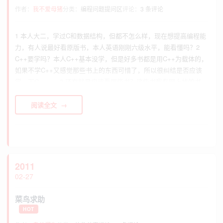
作者：
我不爱母猪
分类：
编程问题提问区
评论：
3 条评论
1 本人大二，学过C和数据结构，但都不怎么样，现在想提高编程能
力，有人说最好看原版书，本人英语刚刚六级水平，能看懂吗？2
C++要学吗？本人C++基本没学，但是好多书都是用C++为载体的，
如果不学C++又感觉那些书上的东西可惜了，所以很纠结是否应该
学一下C++。。3 还有就是应该看哪些书？这些书我在网上找的书
单，我应该看哪些？以什么样的顺序看？（重要！！！）人月神话
编程珠玑代码大全the c pr...
阅读全文
2011
02-27
菜鸟求助
HOT