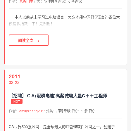
作者：
鬼谷门生
分类：
软件共享
评论：
6 条评论
本人以前从未学习过电脑语言，怎么才能学习好C语言？各位大
侠请多指教一下！先谢谢！
阅读全文
2011
02-22
［招聘］ＣＡ(冠群电脑)高薪诚聘大量C＋＋工程师
HOT
作者：
emilyzhang2011
分类：
招聘专版
评论：
1 条评论
CA世界500强公司，是全球最大的IT管理软件公司之一，创建于