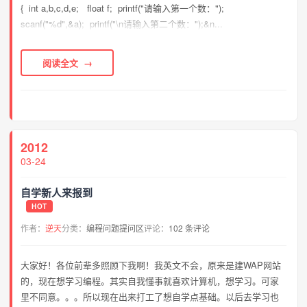
{ int a,b,c,d,e; float f; printf("请输入第一个数：");
scanf("%d",&a); printf("\n请输入第二个数：");&n...
阅读全文
2012
03-24
自学新人来报到
HOT
作者：
逆天
分类：
编程问题提问区
评论：
102 条评论
大家好！各位前辈多照顾下我啊！我英文不会，原来是建WAP网站
的，现在想学习编程。其实自我懂事就喜欢计算机，想学习。可家
里不同意。。。所以现在出来打工了想自学点基础。以后去学习也