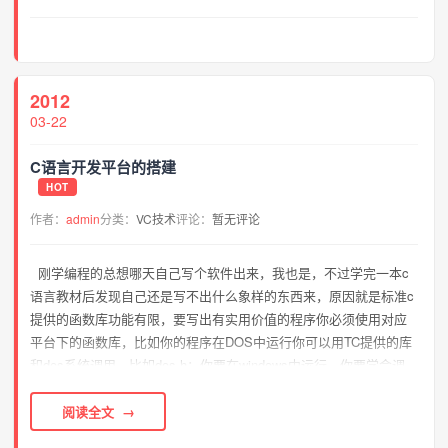
2012
03-22
C语言开发平台的搭建
HOT
作者：
admin
分类：
VC技术
评论：
暂无评论
刚学编程的总想哪天自己写个软件出来，我也是，不过学完一本c
语言教材后发现自己还是写不出什么象样的东西来，原因就是标准c
提供的函数库功能有限，要写出有实用价值的程序你必须使用对应
平台下的函数库，比如你的程序在DOS中运行你可以用TC提供的库
和dos系统调用，比如dos.h；你要在windows中运行，你要学会调
用api这个windows系统提供的函数库；你要在linux中运行，你要学
会...
阅读全文