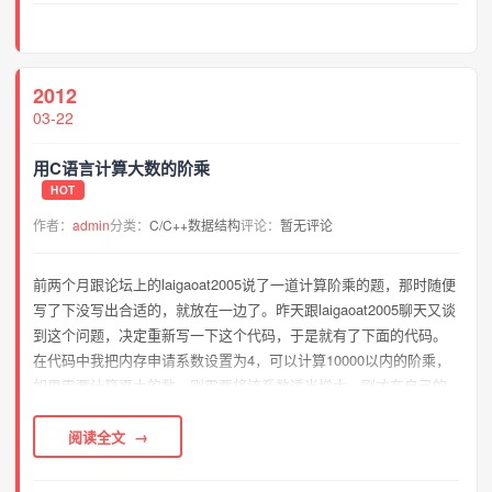
2012
03-22
用C语言计算大数的阶乘
HOT
作者：
admin
分类：
C/C++数据结构
评论：
暂无评论
前两个月跟论坛上的laigaoat2005说了一道计算阶乘的题，那时随便
写了下没写出合适的，就放在一边了。昨天跟laigaoat2005聊天又谈
到这个问题，决定重新写一下这个代码，于是就有了下面的代码。
在代码中我把内存申请系数设置为4，可以计算10000以内的阶乘，
如果需要计算更大的数，则需要将该系数适当增大。刚才在自己的
机子上测试计算100000的阶乘，结果因为计算量太大花的时间太长
而中途手动中...
阅读全文