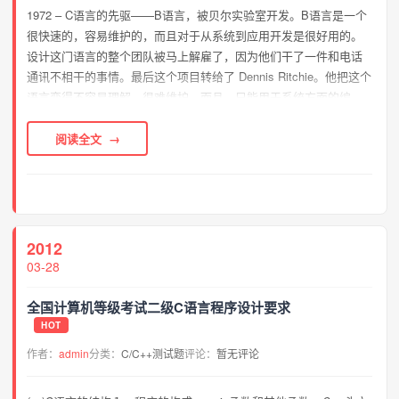
1972 – C语言的先驱——B语言，被贝尔实验室开发。B语言是一个
很快速的，容易维护的，而且对于从系统到应用开发是很好用的。
设计这门语言的整个团队被马上解雇了，因为他们干了一件和电话
通讯不相干的事情。最后这个项目转给了 Dennis Ritchie。他把这个
语言变得不容易理解，很难维护，而且，只能用于系统方面的编
程。而且，他还设计了一个指针系统，保让每一个程序都超过500
行，并可以使用...
阅读全文
2012
03-28
全国计算机等级考试二级C语言程序设计要求
HOT
作者：
admin
分类：
C/C++测试题
评论：
暂无评论