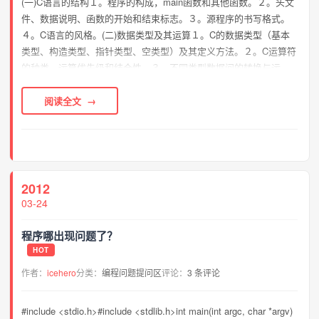
(一)C语言的结构１。程序的构成，main函数和其他函数。２。头文
件、数据说明、函数的开始和结束标志。３。源程序的书写格式。
４。C语言的风格。(二)数据类型及其运算１。C的数据类型（基本
类型、构造类型、指针类型、空类型）及其定义方法。２。C运算符
的种类、运算优先级和结合性。３。不同类型数据间的转换与运
算。４。C表达式类型（赋值表达、算术表达式、关系表达式、逻辑
表达式、条件表达式、逗号表达式）和求值...
阅读全文
2012
03-24
程序哪出现问题了？
HOT
作者：
icehero
分类：
编程问题提问区
评论：
3 条评论
#include <stdio.h>#include <stdlib.h>int main(int argc, char *argv)