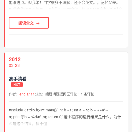
能跟进点。但我笨！自学很多不理解，还不会英文。。记忆又差。
但我真的很喜欢编程，现在学习网页编程。但没有C语言基础学什么
编程都有点困难，所以我想从最基本的C语言学起。希望前辈们以后
不要闲我的问题烦又无聊。还有前辈们能推荐什么C...
阅读全文
2012
03-23
高手请看
HOT
作者：
endian11
分类：
编程问题提问区
评论：
1 条评论
#include <stdio.h>int main(){ int b =1; int a = 5; b = ++a*--
a; printf("b = %d\n",b); return 0;}这个程序的运行结果是什么，为什
么是这个结果，搞不懂