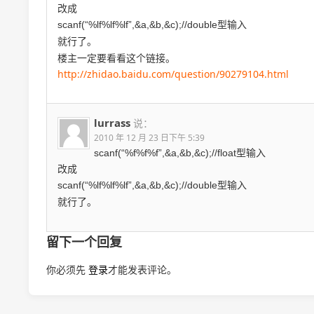
改成
scanf(“%lf%l
f%lf”,&a,&b,&c);//double型输入
就行了。
楼主一定要看看这个链接。
http://zhidao.baidu.com/question/90279104.html
lurrass
说：
2010 年 12 月 23 日下午 5:39
scanf(“%f%f%f”,&a,&b,&c);//float型输入
改成
scanf(“%lf%l
f%lf”,&a,&b,&c);//double型输入
就行了。
留下一个回复
你必须先
登录
才能发表评论。