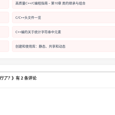
高质量C++/C编程指南 – 第10章 类的继承与组合
C/C++头文件一览
C++编的关于统计字符串中元素
创建和使用库：静态、共享和动态
不行了？
》有 2 条评论