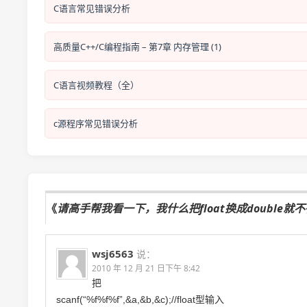
C语言常见错误分析
高质量C++/C编程指南 – 第7章 内存管理 (1)
C语言视频教程（全）
c源程序常见错误分析
《
请高手帮我看一下，我什么把float换成double就
wsj6563
说：
2010 年 12 月 21 日下午 8:42
把
scanf(“%f%f%f”,&a,&b,&c);//float型输入