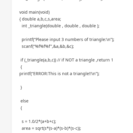
void main(void)
{ double a,b,c,s,area;
int _triangle(double , double , double );
printf(“Please input 3 numbers of triangle:\n”);
scanf(“%f%f%f”,&a,&b,&c);
if (_triangle(a,b,c)) // if NOT a triangle ,return 1
{
printf(“ERROR:This is not a triangle!!\n”);
}
else
{
s = 1.0/2*(a+b+c);
area = sqrt(s*(s-a)*(s-b)*(s-c));