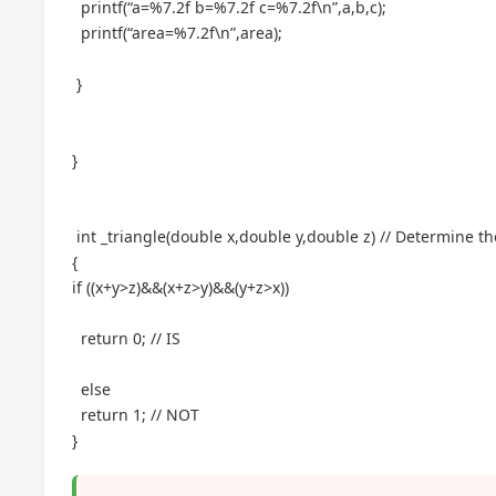
printf(“a=%7.2f b=%7.2f c=%7.2f\n”,a,b,c);
printf(“area=%7.2f\n”,area);
}
}
int _triangle(double x,double y,double z) // Determine th
{
if ((x+y>z)&&(x+z>y)&&(y+z>x))
return 0; // IS
else
return 1; // NOT
}