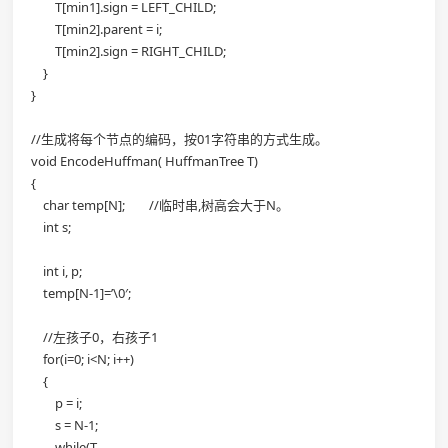
T[min1].sign = LEFT_CHILD;
T[min2].parent = i;
T[min2].sign = RIGHT_CHILD;
}
}
//生成将每个节点的编码，按01字符串的方式生成。
void EncodeHuffman( HuffmanTree T)
{
char temp[N]; //临时串,树高会大于N。
int s;
int i, p;
temp[N-1]=’\0′;
//左孩子0，右孩子1
for(i=0; i<N; i++)
{
p = i;
s = N-1;
while(T