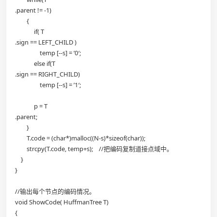
.parent != -1)
{
if( T
.sign == LEFT_CHILD )
temp [--s] = ’0′;
else if(T
.sign == RIGHT_CHILD)
temp [--s] = ’1′;
p = T
.parent;
}
T.code = (char*)malloc((N-s)*sizeof(char));
strcpy(T.code, temp+s); //把编码复制道接点域中。
}
}
//输出每个节点的编码情况。
void ShowCode( HuffmanTree T)
{