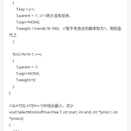
{
T.key = j++;
T.parent = -1 ; //-1表示没有双亲。
T.sign=NONE;
T.weight = (rand() % 100); //暂不考虑总的概率和为1，用权值
代之
}
for(;i<N+N-1; i++)
{
T.parent = -1;
T.sign=NONE;
T.weight=0;
}
}
//从HT[0]..HT[N+i-1]中找出最小，次小
void SelectMin(HuffmanTree T, int start, int end, int *pmin1, int
*pmin2)
{