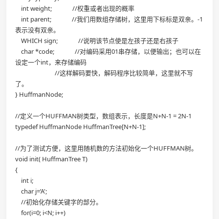
int weight; //权重或者出现的概率
int parent; //我们用数组存储树，这里用下标标是双亲。-1
表示没有双亲。
WHICH sign; //说明该节点使是左孩子还是右孩子
char *code; //对编码采用01串存储，以便输出；也可以在
设定一个int，来存储编码
//这样解码要快，解码程序比较简单，这里就不写
了。
} HuffmanNode;
//定义一个HUFFMAN树类型，数组表示，长度是N+N-1 = 2N-1
typedef HuffmanNode HuffmanTree[N+N-1];
//为了测试方便，这里用随机数的方法初始化一个HUFFMAN树。
void init( HuffmanTree T)
{
int i;
char j=’A';
//初始化存储关键字的部分。
for(i=0; i<N; i++)