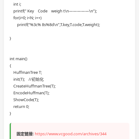
int i;
printf(” Key Code weigh t\n—————\n”);
for(i=0; i<N; i++)
printf(“%3c% 8s%8d\n”,T.key,T.code,T.weight);
}
int main()
{
HuffmanTree T;
init(T); //初始化
CreateHuffmanTree(T);
EncodeHuffman(T);
ShowCode(T);
return 0;
}
固定链接:
https://www.vcgood.com/archives/344