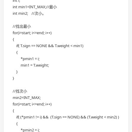
int i;
int min1=INT_MAX;//最小
int min2; //次小。
//找出最小
for(i=start; i<=end; i++)
{
if( T.sign == NONE && T.weight < min1)
{
*pmin1 = i;
min1 = T.weight;
}
}
//找次小
min2=INT_MAX;
for(i=start; i<=end; i++)
{
if( (*pmin1 != i) && (T.sign == NONE) && (T.weight < min2) )
{
*pmin2 = i;