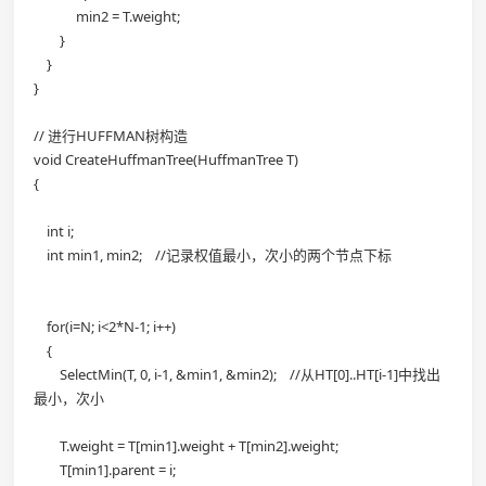
min2 = T.weight;
}
}
}
// 进行HUFFMAN树构造
void CreateHuffmanTree(HuffmanTree T)
{
int i;
int min1, min2; //记录权值最小，次小的两个节点下标
for(i=N; i<2*N-1; i++)
{
SelectMin(T, 0, i-1, &min1, &min2); //从HT[0]..HT[i-1]中找出
最小，次小
T.weight = T[min1].weight + T[min2].weight;
T[min1].parent = i;