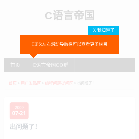
C语言帝国
X 我知道了
TIPS:左右滑动导航栏可以查看更多栏目
SEARCH
首页
C语言帝国QQ群
首页
C语言帝国QQ群
首页
用户发贴区
编程问题提问区
>
>
> 出问题了！
2009
07-21
出问题了！