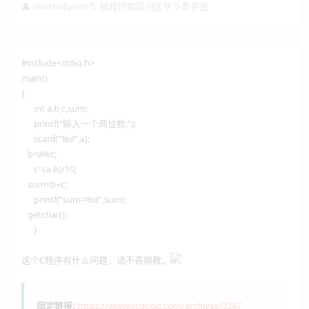
👤
shushidiyiren
📁
编程问题提问区
💬
5 条评论
#include<stdio.h>
main()
{
int a,b,c,sum;
printf(“输入一个两位数:”);
scanf(“%d”,a);
b=a%c;
c=(a-b)/10;
sum=b+c;
printf(“sum=%d”,sum);
getchar();
}
这个C程序有什么问题，请不吝赐教。
固定链接:
https://www.vcgood.com/archives/3247