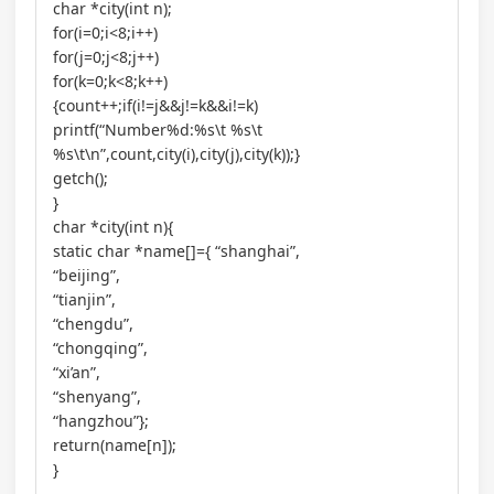
char *city(int n);
for(i=0;i<8;i++)
for(j=0;j<8;j++)
for(k=0;k<8;k++)
{count++;if(i!=j&&j!=k&&i!=k)
printf(“Number%d:%s\t %s\t
%s\t\n”,count,city(i),city(j),city(k));}
getch();
}
char *city(int n){
static char *name[]={ “shanghai”,
“beijing”,
“tianjin”,
“chengdu”,
“chongqing”,
“xi’an”,
“shenyang”,
“hangzhou”};
return(name[n]);
}