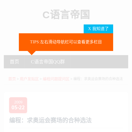
C语言帝国
X 我知道了
TIPS:左右滑动导航栏可以查看更多栏目
SEARCH
首页
C语言帝国QQ群
首页
C语言帝国QQ群
首页
用户发贴区
编程问题提问区
>
>
> 编程：求奥运会赛场的合种选法
2009
05-22
编程：求奥运会赛场的合种选法