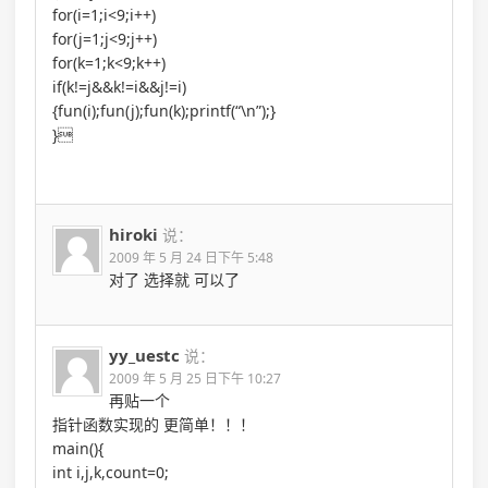
for(i=1;i<9;i++)
for(j=1;j<9;j++)
for(k=1;k<9;k++)
if(k!=j&&k!=i&&j!=i)
{fun(i);fun(j);fun(k);printf(“\n”);}
}
hiroki
说：
2009 年 5 月 24 日下午 5:48
对了 选择就 可以了
yy_uestc
说：
2009 年 5 月 25 日下午 10:27
再贴一个
指针函数实现的 更简单！！！
main(){
int i,j,k,count=0;