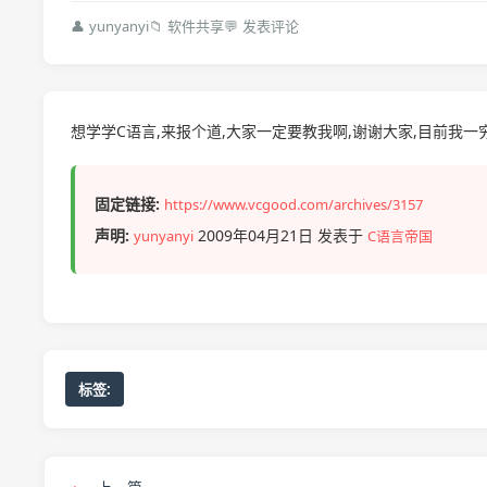
👤
yunyanyi
📁
软件共享
💬
发表评论
想学学C语言,来报个道,大家一定要教我啊,谢谢大家,目前我一穷
固定链接:
https://www.vcgood.com/archives/3157
声明:
2009年04月21日 发表于
yunyanyi
C语言帝国
标签: