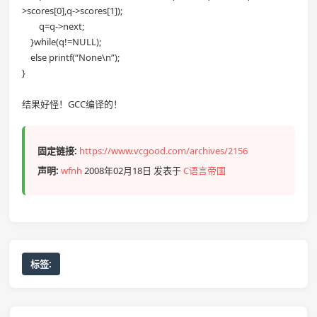
>scores[0],q->scores[1]);
q=q->next;
}while(q!=NULL);
else printf(“None\n”);
}
结果好怪！GCC编译的！
固定链接:
https://www.vcgood.com/archives/2156
声明:
wfnh
2008年02月18日 发表于
C语言帝国
标签: