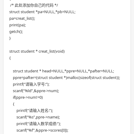
/* 此处添加你自己的代码 */
struct student *pa=NULL,*pb=NULL;
pa=creat_list();
print(pa);
getch();
}
struct student * creat_list(void)
{
struct student * head=NULL,*ppre=NULL,*pafter=NULL;
ppre=pafter=(struct student *)malloc(sizeof(struct student));
printf(“请输入学号:”);
scanf(“%ld”,&ppre->num);
if(ppre->num!=0)
{
printf(“请输入姓名:”);
scanf(“%s”,ppre->name);
printf(“请输入数学成绩:”);
scanf(“%f”,&ppre->scores[0]);