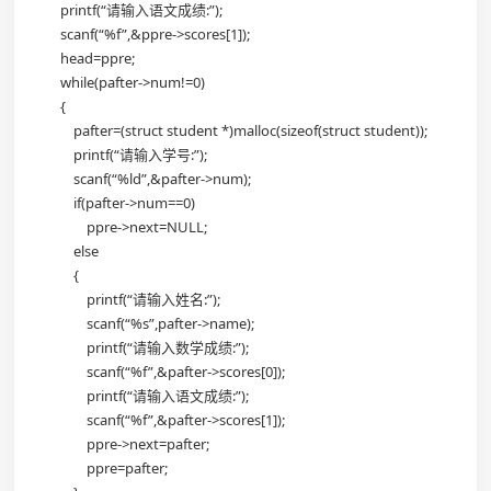
printf(“请输入语文成绩:”);
scanf(“%f”,&ppre->scores[1]);
head=ppre;
while(pafter->num!=0)
{
pafter=(struct student *)malloc(sizeof(struct student));
printf(“请输入学号:”);
scanf(“%ld”,&pafter->num);
if(pafter->num==0)
ppre->next=NULL;
else
{
printf(“请输入姓名:”);
scanf(“%s”,pafter->name);
printf(“请输入数学成绩:”);
scanf(“%f”,&pafter->scores[0]);
printf(“请输入语文成绩:”);
scanf(“%f”,&pafter->scores[1]);
ppre->next=pafter;
ppre=pafter;