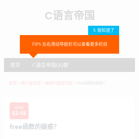
C语言帝国
X 我知道了
TIPS:左右滑动导航栏可以查看更多栏目
SEARCH
首页
C语言帝国QQ群
首页
C语言帝国QQ群
首页
用户发贴区
编程问题提问区
>
>
> free函数的疑惑？
2008
02-18
free函数的疑惑？