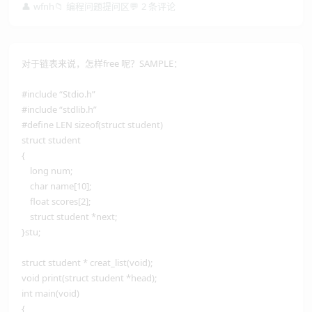
👤
wfnh
📁
编程问题提问区
💬
2 条评论
对于链表来说，怎样free 呢？SAMPLE：
#include “Stdio.h”
#include “stdlib.h”
#define LEN sizeof(struct student)
struct student
{
long num;
char name[10];
float scores[2];
struct student *next;
}stu;
struct student * creat_list(void);
void print(struct student *head);
int main(void)
{