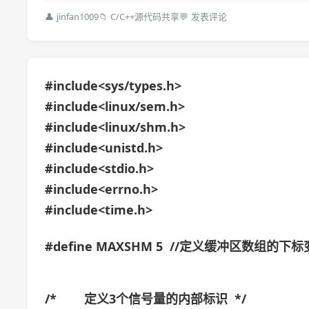
👤
jinfan1009
📁
C/C++源代码共享
💬
发表评论
#include<sys/types.h>
#include<linux/sem.h>
#include<linux/shm.h>
#include<unistd.h>
#include<stdio.h>
#include<errno.h>
#include<time.h>
#define MAXSHM 5 //定义缓冲区数组的下
/* 定义3个信号量的内部标识 */