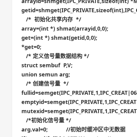
arrayid=shmget(IPC_PRIVATE,sizeof(int) 
getid=shmget(IPC_PRIVATE,sizeof(int),IPC_
/* 初始化共享内存 */
array=(int *) shmat(arrayid,0,0);
get=(int *) shmat(getid,0,0);
*get=0;
/* 定义信号量数据结构 */
struct sembuf P,V;
union semun arg;
/* 创建信号量 */
fullid=semget(IPC_PRIVATE,1,IPC_CREAT|06
emptyid=semget(IPC_PRIVATE,1,IPC_CREAT
mutexid=semget(IPC_PRIVATE,1,IPC_CREAT
/*初始化信号量 */
arg.val=0; //初始时缓冲区中无数据