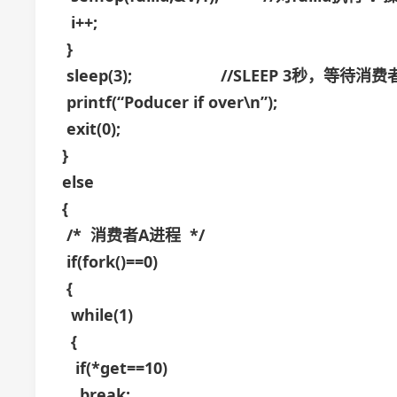
i++;
}
sleep(3); //SLEEP 3秒，等待消
printf(“Poducer if over\n”);
exit(0);
}
else
{
/* 消费者A进程 */
if(fork()==0)
{
while(1)
{
if(*get==10)
break;