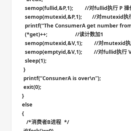
semop(fullid,&P,1); //对fullid执行 P 
semop(mutexid,&P,1); //对mutexid执
printf(“The ConsumerA get number fro
(*get)++; //读计数加1
semop(mutexid,&V,1); //对mutexid
semop(emptyid,&V,1); //对fullid执行 
sleep(1);
}
printf(“ConsunerA is over\n”);
exit(0);
}
else
{
/*消费者B进程 */
if(fork()==0)