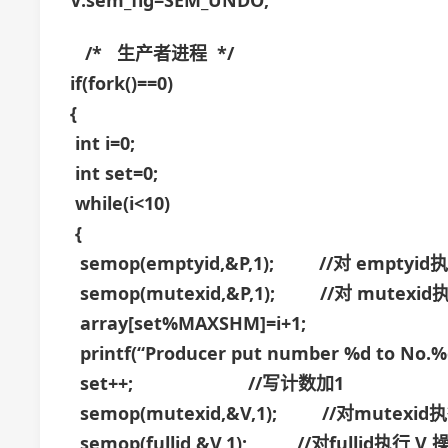
V.sem_flg=SEM_UNDO;
/* 生产者进程 */
if(fork()==0)
{
int i=0;
int set=0;
while(i<10)
{
semop(emptyid,&P,1); //对 emptyi
semop(mutexid,&P,1); //对 mutexi
array[set%MAXSHM]=i+1;
printf(“Producer put number %d to No.
set++; //写计数加1
semop(mutexid,&V,1); //对mutexid
semop(fullid,&V,1); //对fullid执行 V 