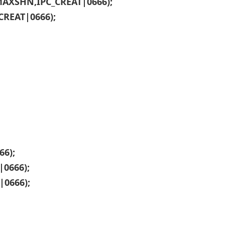
*MAXSHN,IPC_CREAT|0666);
CREAT|0666);
66);
|0666);
|0666);