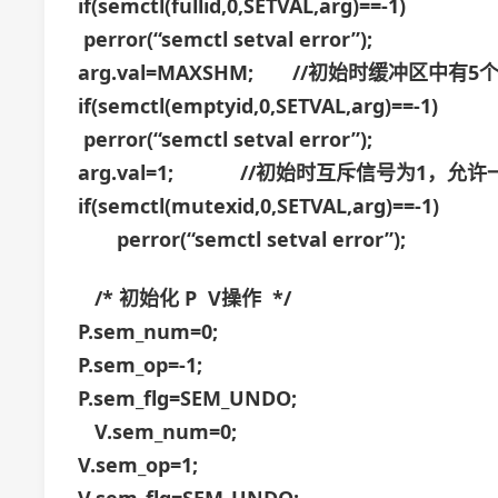
if(semctl(fullid,0,SETVAL,arg)==-1)
perror(“semctl setval error”);
arg.val=MAXSHM; //初始时缓冲区中有
if(semctl(emptyid,0,SETVAL,arg)==-1)
perror(“semctl setval error”);
arg.val=1; //初始时互斥信号为1，允
if(semctl(mutexid,0,SETVAL,arg)==-1)
perror(“semctl setval error”);
/* 初始化 P V操作 */
P.sem_num=0;
P.sem_op=-1;
P.sem_flg=SEM_UNDO;
V.sem_num=0;
V.sem_op=1;