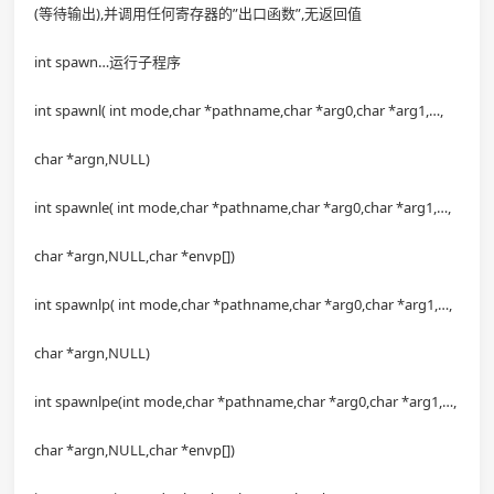
(等待输出),并调用任何寄存器的”出口函数”,无返回值
int spawn…运行子程序
int spawnl( int mode,char *pathname,char *arg0,char *arg1,…,
char *argn,NULL)
int spawnle( int mode,char *pathname,char *arg0,char *arg1,…,
char *argn,NULL,char *envp[])
int spawnlp( int mode,char *pathname,char *arg0,char *arg1,…,
char *argn,NULL)
int spawnlpe(int mode,char *pathname,char *arg0,char *arg1,…,
char *argn,NULL,char *envp[])