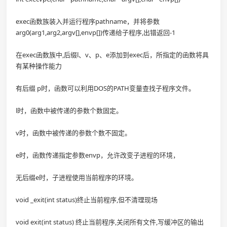
exec函数族装入并运行程序pathname，并将参数
arg0(arg1,arg2,argv[],envp[])传递给子程序,出错返回-1
在exec函数族中,后缀l、v、p、e添加到exec后，所指定的函数将具
有某种操作能力
有后缀 p时，函数可以利用DOS的PATH变量查找子程序文件。
l时，函数中被传递的参数个数固定。
v时，函数中被传递的参数个数不固定。
e时，函数传递指定参数envp，允许改变子进程的环境，
无后缀e时，子进程使用当前程序的环境。
void _exit(int status)终止当前程序,但不清理现场
void exit(int status) 终止当前程序,关闭所有文件,写缓冲区的输出