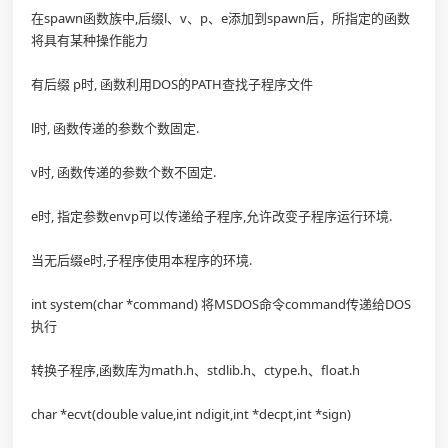
在spawn函数族中,后缀l、v、p、e添加到spawn后，所指定的函数
将具有某种操作能力
有后缀 p时, 函数利用DOS的PATH查找子程序文件
l时, 函数传递的参数个数固定.
v时, 函数传递的参数个数不固定.
e时, 指定参数envp可以传递给子程序,允许改变子程序运行环境.
当无后缀e时,子程序使用本程序的环境.
int system(char *command) 将MSDOS命令command传递给DOS
执行
转换子程序,函数库为math.h、stdlib.h、ctype.h、float.h
char *ecvt(double value,int ndigit,int *decpt,int *sign)