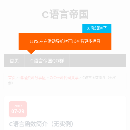
C语言帝国
X 我知道了
TIPS:左右滑动导航栏可以查看更多栏目
SEARCH
首页
C语言帝国QQ群
首页
C语言帝国QQ群
首页
编程资源分享区
C/C++源代码共享
>
>
> C语言函数简介（无实
例）
2007
07-29
C语言函数简介（无实例）