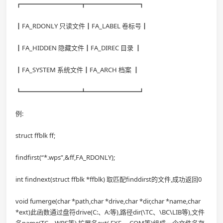
┏━━━━━━━━━┳━━━━━━━━┓
┃FA_RDONLY 只读文件┃FA_LABEL 卷标号┃
┃FA_HIDDEN 隐藏文件┃FA_DIREC 目录 ┃
┃FA_SYSTEM 系统文件┃FA_ARCH 档案 ┃
┗━━━━━━━━━┻━━━━━━━━┛
例:
struct ffblk ff;
findfirst(“*.wps”,&ff,FA_RDONLY);
int findnext(struct ffblk *ffblk) 取匹配finddirst的文件,成功返回0
void fumerge(char *path,char *drive,char *dir,char *name,char
*ext)此函数通过盘符drive(C:、A:等),路径dir(\TC、\BC\LIB等),文件