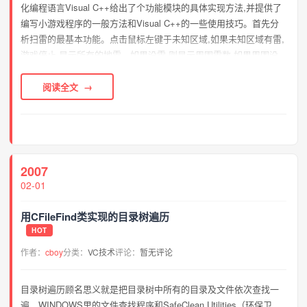
化编程语言Visual C++给出了个功能模块的具体实现方法,并提供了
编写小游戏程序的一般方法和Visual C++的一些使用技巧。首先分
析扫雷的最基本功能。点击鼠标左键于未知区域,如果未知区域有雷,
游戏停止,显示所有的地雷。如果没雷,则显示周围雷数,如果周围没
雷,则再查看周围八个区域是否有雷直到有雷为止并显示,这其实是一
个递归过程...
阅读全文
2007
02-01
用CFileFind类实现的目录树遍历
HOT
作者：
cboy
分类：
VC技术
评论：
暂无评论
目录树遍历顾名思义就是把目录树中所有的目录及文件依次查找一
遍，WINDOWS里的文件查找程序和SafeClean Utilities（环保卫