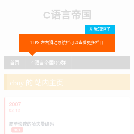
C语言帝国
X 我知道了
TIPS:左右滑动导航栏可以查看更多栏目
SEARCH
首页
C语言帝国QQ群
首页
C语言帝国QQ群
cboy 的 站内主页
2007
02-12
简单快速的哈夫曼编码
HOT