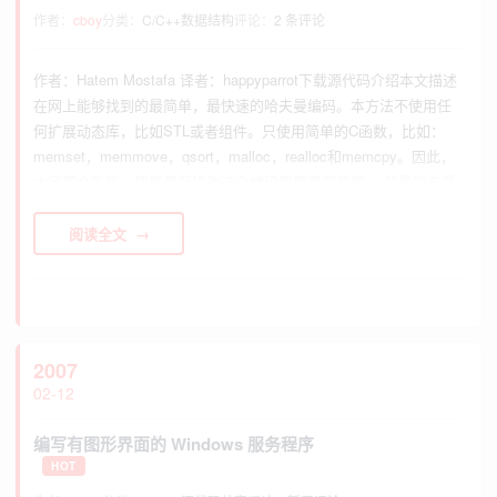
作者：
cboy
分类：
C/C++数据结构
评论：
2 条评论
作者：Hatem Mostafa 译者：happyparrot下载源代码介绍本文描述
在网上能够找到的最简单，最快速的哈夫曼编码。本方法不使用任
何扩展动态库，比如STL或者组件。只使用简单的C函数，比如：
memset，memmove，qsort，malloc，realloc和memcpy。因此，
大家都会发现，理解甚至修改这个编码都是很容易的。 背景哈夫曼
压缩是个无损的压缩算法，一般用来压缩文本和程序...
阅读全文
2007
02-12
编写有图形界面的 Windows 服务程序
HOT