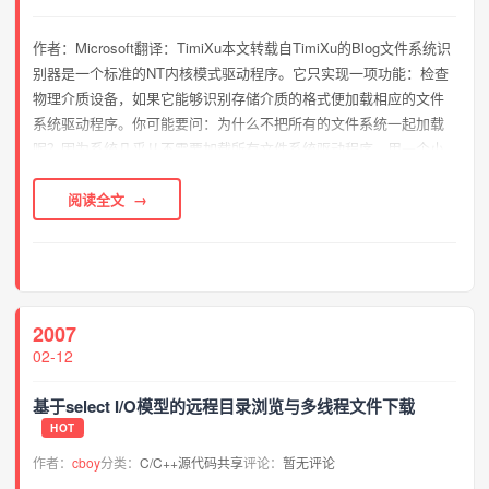
作者：Microsoft翻译：TimiXu本文转载自TimiXu的Blog文件系统识
别器是一个标准的NT内核模式驱动程序。它只实现一项功能：检查
物理介质设备，如果它能够识别存储介质的格式便加载相应的文件
系统驱动程序。你可能要问：为什么不把所有的文件系统一起加载
呢？因为系统几乎从不需要加载所有文件系统驱动程序，用一个小
驱动可以节约数百K系统内存。实际上，所有标准的NT物理介质文
件系统都利用文件系统识...
阅读全文
2007
02-12
基于select I/O模型的远程目录浏览与多线程文件下载
HOT
作者：
cboy
分类：
C/C++源代码共享
评论：
暂无评论