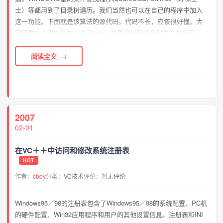
士）等都用到了目录树遍历。我们当然也可以在自己的程序中加入
这一功能。下面就是该算法的源代码。代码不长，应该很好懂。大
家只要在工程中添加一个 Search 类再将代码拷贝到文件中就可以
了。调用时用如下代码： Search find("c:\", "*.exe")...
阅读全文
2007
02-01
在VC＋＋中访问和修改系统注册表
HOT
作者：
cboy
分类：
VC技术
评论：
暂无评论
Windows95／98的注册表包含了Windows95／98的系统配置、PC机
的硬件配置、Win32应用程序和用户的其他设置信息。注册表和INI