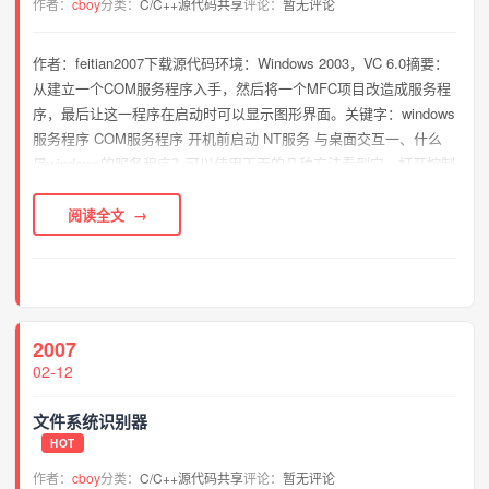
作者：
cboy
分类：
C/C++源代码共享
评论：
暂无评论
作者：feitian2007下载源代码环境：Windows 2003，VC 6.0摘要：
从建立一个COM服务程序入手，然后将一个MFC项目改造成服务程
序，最后让这一程序在启动时可以显示图形界面。关键字：windows
服务程序 COM服务程序 开机前启动 NT服务 与桌面交互一、什么
是windows的服务程序？可以使用下面的几种方法看到它。打开控制
面板，然后是管理工具，里面有一个“服务”，双击后打开...
阅读全文
2007
02-12
文件系统识别器
HOT
作者：
cboy
分类：
C/C++源代码共享
评论：
暂无评论