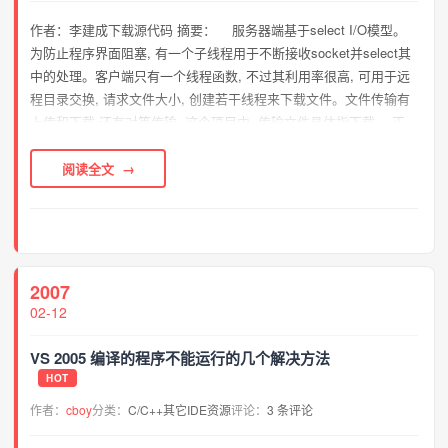
作者：李建成下载源代码 摘要： 服务器端基于select I/O模型。
为防止程序界面阻塞, 有一个子线程用于不断接收socket并select其
中的处理。客户端只有一个线程函数, 不过其利用率很高, 可用于远
程目录交换, 请求文件大小, 创建若干线程来下载文件。文件传输有
上传和下载,还有对等传输, 这个项目中, 传输文件具体指下载。 正
文：一 数据及数据结构1 ...
阅读全文
2007
02-12
VS 2005 编译的程序不能运行的几个解决方法
HOT
作者：
cboy
分类：
C/C++其它IDE资源
评论：
3 条评论