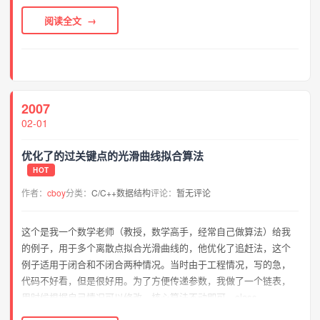
统或同一可执行程序上使16位代码与32位...
阅读全文
2007
02-01
优化了的过关键点的光滑曲线拟合算法
HOT
作者：
cboy
分类：
C/C++数据结构
评论：
暂无评论
这个是我一个数学老师（教授，数学高手，经常自己做算法）给我
的例子，用于多个离散点拟合光滑曲线的，他优化了追赶法，这个
例子适用于闭合和不闭合两种情况。当时由于工程情况，写的急，
代码不好看，但是很好用。为了方便传递参数，我做了一个链表，
用时候根据自己情况可以修改，核心算法不动即可。class
CFoldPoint{public: double X; &nb...