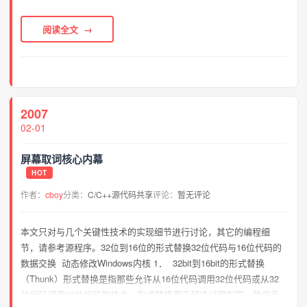
BMP文件头数据结构含有BMP文件的...
阅读全文
2007
02-01
屏幕取词核心内幕
HOT
作者：
cboy
分类：
C/C++源代码共享
评论：
暂无评论
本文只对与几个关键性技术的实现细节进行讨论，其它的编程细
节，请参考源程序。32位到16位的形式替换32位代码与16位代码的
数据交换 动态修改Windows内核 1． 32bit到16bit的形式替换
（Thunk）形式替换是指那些允许从16位代码调用32位代码或从32
位代码调用16位代码的技术。形式替换用于解决试图在同一操作系