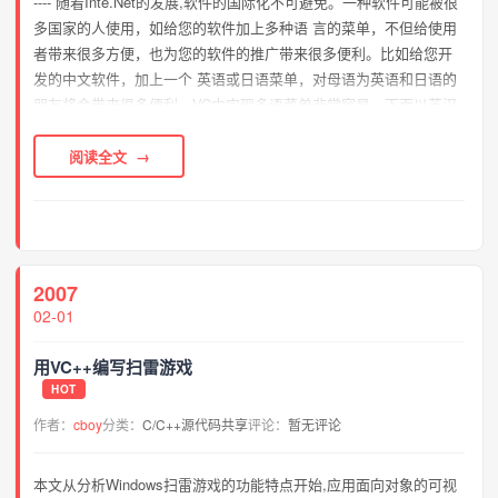
---- 随着Inte.Net的发展,软件的国际化不可避免。一种软件可能被很
多国家的人使用，如给您的软件加上多种语 言的菜单，不但给使用
者带来很多方便，也为您的软件的推广带来很多便利。比如给您开
发的中文软件，加上一个 英语或日语菜单，对母语为英语和日语的
朋友将会带来很多便利。VC中实现多语菜单非常容易，下面以英汉
对照菜 单为例说明多语菜单实现的方法。 ---- 一、建立工程项目文
件 ---- 采用...
阅读全文
2007
02-01
用VC++编写扫雷游戏
HOT
作者：
cboy
分类：
C/C++源代码共享
评论：
暂无评论
本文从分析Windows扫雷游戏的功能特点开始,应用面向对象的可视