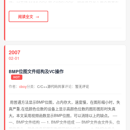
键；对于键 NUMLOCK 和 CAPSLOCK，程序员只关心用户是否在
应用程序取得控制之前选取了此键。二、解决方法 这是一个
非...
阅读全文
2007
02-01
BMP位图文件结构及VC操作
HOT
作者：
cboy
分类：
C/C++源代码共享
评论：
暂无评论
用普通方法显示BMP位图，占内存大，速度慢，在图形缩小时，失
真严重,在低颜色位数的设备上显示高颜色位数的图形图形时失真
大。本文采用视频函数显示BMP位图，可以消除以上的缺点。 ----
一、BMP文件结构 ---- 1. BMP文件组成 ---- BMP文件由文件头、位
图信息头、颜色信息和图形数据四部分组成。 ---- 2. BMP文件头 ----