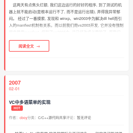
这两天有点焦头烂额, 我们这边运行的好好的程序, 到了测试的机
器上就不能启动(是根本运行不了, 而不是运行出错), 弄得我异常郁
闷。 经过了一番摸索, 发现和 winxp、win2003中为解决dll hell而引
入的manifest机制有关系。而以前我们用vs2003开发, 它并没有强制
程序使用manifest, 但到了vs2005中, 这已经改成必需的了, 而我们
并没有按照需要进行相关的配置...
阅读全文
2007
02-01
VC中多语菜单的实现
HOT
作者：
cboy
分类：
C/C++源代码共享
评论：
暂无评论