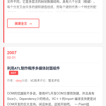
文件不同，它是多层次的树状数据结构，具有六个分支（根键），
每个分支又由许多的键和键值组成，而每个键则代表一个特定的配
置项目。 在实际的编程工作中，我们遇到了如何在Visual C＋＋
中对Windows95／98注册表整个树状结构信息进行访问和修改的问
题...
阅读全文
2007
02-01
利用ATL制作程序多媒体封面组件
HOT
作者：
cboy
分类：
VC技术
评论：
暂无评论
COM的优越就不多说，使用ATL开发COM方便而快捷，并且具有
Size小，Dependency少的特点。VC＋＋的import 编译支持更是对
COM开发的巨大支持。闲话休说，这就开始吧。 一.Flash组